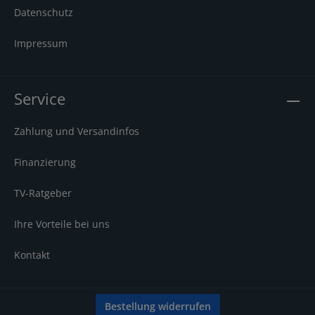
Anywhere (mit Tablet oder Smartphone unterwegs TV-
Datenschutz
Inhalte anschauen oder Aufnahmen
programmieren) TV>IP Server Wireless Lan Netto-
ArtikelmaßeBreite: 43 cmHöhe: 5.9 cmTiefe: 19.9
Impressum
cmGewicht: 2.2 kg Logistikmaße mit
VerpackungBreite: 29 cmHöhe: 13 cmTiefe: 53
cmGewicht: 3.5 kg
Service
Zahlung und Versandinfos
Finanzierung
TV-Ratgeber
Ihre Vorteile bei uns
Kontakt
Bestellung widerrufen