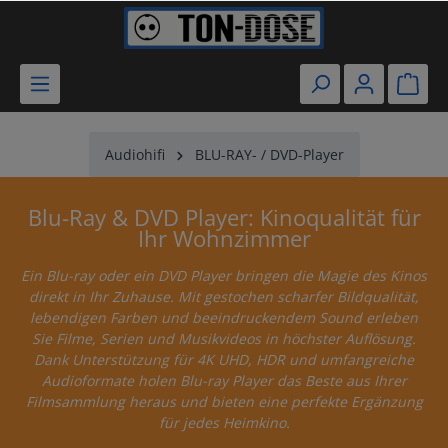
Audiohifi
BLU-RAY- / DVD-Player
Blu-Ray & DVD Player: Kinoqualität für
Ihr Wohnzimmer
Ein Blu-ray oder ein DVD Player bringen die Magie des Kinos
direkt in Ihr Zuhause. Mit gestochen scharfer Bildqualität,
lebendigen Farben und beeindruckendem Sound erleben
Sie Filme, Serien und Musikvideos in höchster Auflösung.
Dank Unterstützung für 4K UHD, HDR und umfangreiche
Audioformate holen Blu-ray Player das Beste aus Ihrer
Filmsammlung heraus und bieten eine perfekte Ergänzung
für jedes Heimkino.