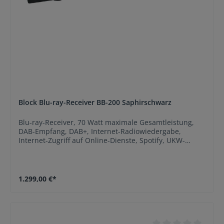
Block Blu-ray-Receiver BB-200 Saphirschwarz
Blu-ray-Receiver, 70 Watt maximale Gesamtleistung,
DAB-Empfang, DAB+, Internet-Radiowiedergabe,
Internet-Zugriff auf Online-Dienste, Spotify, UKW-
Empfang, AUX-Eingang, Bluetooth-Schnittstelle,
Netzwerk-Anschluss (Ethernet), Kopfhörer-Anschluss,
USB-Anschluss, Wireless LAN, DLNA, Breitband-
Lautsprecherboxen ArtBlu-ray-Receiver Leistung (wenn
1.299,00 €*
nicht je Kanal angegeben)Gesamtleistung 70 Watt
maximale AusstattungDAB-Empfang DAB+ Internet-
Radiowiedergabe Internet-Zugriff auf Online-
Dienste Spotify UKW-
Empfang WiedergabeformateAAC Audio-CD CD-R/-