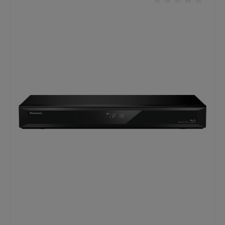
RW MP3 FLAC WMA WAV AnschlüsseAUX-
Eingang Bluetooth-Schnittstelle Digital-Eingang
koaxial Digital-Eingang optisch Netzwerk-Anschluss
(Ethernet) Kopfhörer-Anschluss USB-
Anschluss Wireless LAN DLNA LautsprecherBreitband-
Lautsprecherboxen Maße bei integrierten
LautsprechernBreite: 54 cmHöhe: 12 cmTiefe: 33
cmGewicht: 11 kg