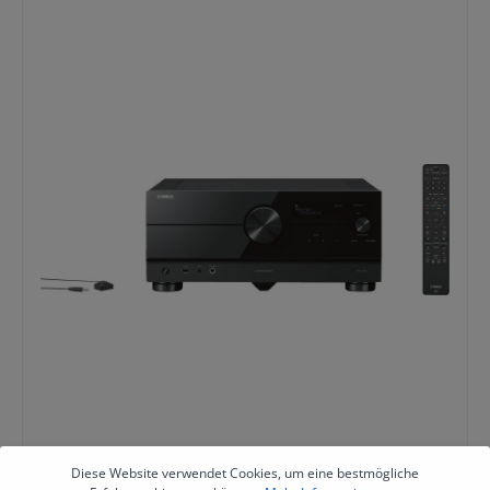
Amazon Alexa Google Assistant Anschlüsse Bluetooth-
Schnittstelle Digital-Eingang koaxial Digital-Eingang
optisch HDMI-Eingänge: 7 HDMI-Ausgänge: 3 Netzwerk-
Anschluss (Ethernet) Plattenspieler-Eingang Kopfhörer-
Anschluss USB-Anschluss vorne Wireless LAN
Komponenten-Anschluss YUV Gerätemaße ohne Boxen
Breite 43.5 cm Höhe 19.1 cm Tiefe 44.2 cm Gewicht 20.3
kg
Diese Website verwendet Cookies, um eine bestmögliche