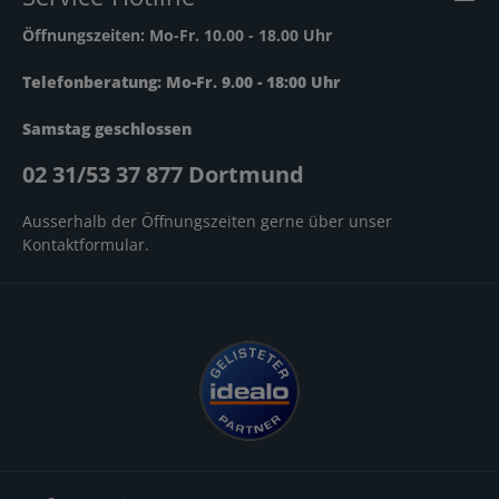
Anschlüsse ARC (Audio Return Channel) eARC
Öffnungszeiten: Mo-Fr. 10.00 - 18.00 Uhr
(enhanced Audio Return Channel) Bluetooth-
Schnittstelle Digital-Eingang koaxial Digital-Eingang
optisch HDMI-Eingänge: 4 HDMI-Ausgänge: 1
Telefonberatung: Mo-Fr. 9.00 - 18:00 Uhr
Netzwerk-Anschluss (Ethernet) USB-Anschluss vorne
Wireless LAN WiFi Certified Gerätemaße ohne Boxen
Samstag geschlossen
Breite: 43.5 cm Höhe: 17.1 cm Tiefe: 37.7 cm
Gewicht: 8.8 kg
02 31/53 37 877 Dortmund
Ausserhalb der Öffnungszeiten gerne über unser
Kontaktformular
.