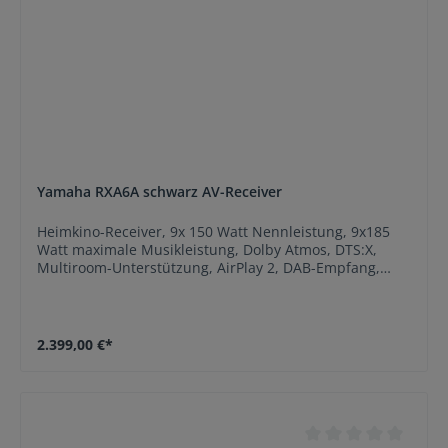
Yamaha RXA6A schwarz AV-Receiver
Heimkino-Receiver, 9x 150 Watt Nennleistung, 9x185
Watt maximale Musikleistung, Dolby Atmos, DTS:X,
Multiroom-Unterstützung, AirPlay 2, DAB-Empfang,
DAB+, Internet-Zugriff auf Online-Dienste, Spotify,
kompatibel mit Amazon Alexa, Google Assistant,
Bluetooth-Schnittstelle, Netzwerk-Anschluss (Ethernet),
Plattenspieler-Eingang, Kopfhörer-Anschluss, USB-
2.399,00 €*
Anschluss, vorne, Wireless LAN Art Heimkino-Receiver
Verstärkerteil Nennleistung: 9x 150 Watt
Musikleistung: 9x185 Watt maximale Tonausstattung
Dolby Atmos DTS:X Multiroom-Unterstützung
Ausstattung AirPlay 2 DAB-Empfang DAB+ Internet-
Zugriff auf Online-Dienste Spotify kompatibel mit