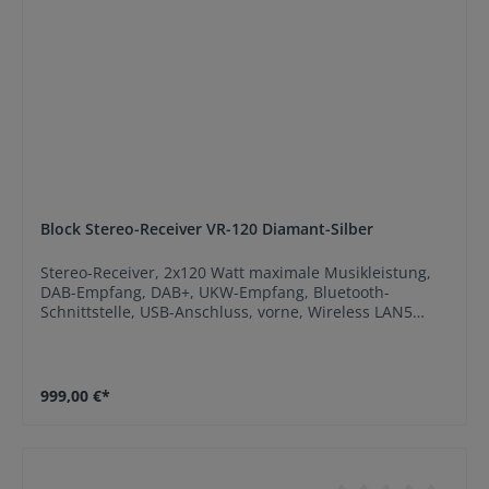
Block Stereo-Receiver VR-120 Diamant-Silber
Stereo-Receiver, 2x120 Watt maximale Musikleistung,
DAB-Empfang, DAB+, UKW-Empfang, Bluetooth-
Schnittstelle, USB-Anschluss, vorne, Wireless LAN5
Jahre Garantie ArtStereo-
Receiver VerstärkerteilMusikleistung 2x120 Watt
maximale AusstattungDAB-Empfang DAB+ UKW-
Empfang AnschlüsseBluetooth-Schnittstelle USB-
999,00 €*
Anschluss vorne Wireless LAN