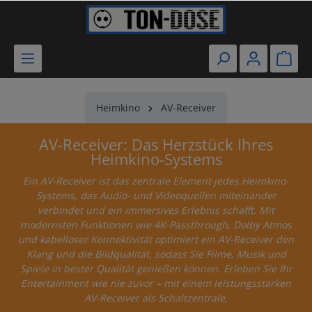
Heimkino
AV-Receiver
AV-Receiver: Das Herzstück Ihres
Heimkino-Systems
Ein AV-Receiver ist das zentrale Element jedes Heimkino-
Systems, das Audio- und Videoquellen miteinander
verbindet und ein immersives Erlebnis schafft. Mit
modernsten Funktionen wie 4K-Passthrough, Dolby Atmos
und kabelloser Konnektivität optimiert ein AV-Receiver den
Klang und die Bildqualität, sodass Sie Filme, Musik und
Spiele in bester Qualität genießen können. Erleben Sie Ihr
Entertainment wie nie zuvor – mit einem leistungsstarken
AV-Receiver als Schaltzentrale.