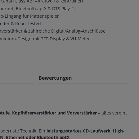
anal (Class AB) – kraftvoll & kontrolliert
ernet, Bluetooth aptX & DTS Play-Fi
Eingang für Plattenspieler
der & Roon Tested
verstärker & zahlreiche Digital/Analog-Anschlüsse
minium-Design mit TFT-Display & VU-Meter
Bewertungen
stufe, Kopfhörerverstärker und Vorverstärker
– alles vereint
modernste Technik: Ein
leistungsstarkes CD-Laufwerk
,
High-
, Ethernet oder Bluetooth aptX
.