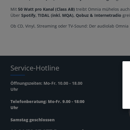
Mit
50 Watt pro Kanal (Class AB)
treibt Omnia mühelos auch 
Über
Spotify, TIDAL (inkl. MQA), Qobuz & Internetradio
grei
Ob CD, Vinyl, Streaming oder TV-Sound: Der audiolab Omnia 
Service-Hotline
Öffnungszeiten: Mo-Fr. 10.00 - 18.00
Uhr
Telefonberatung: Mo-Fr. 9.00 - 18:00
Uhr
Samstag geschlossen