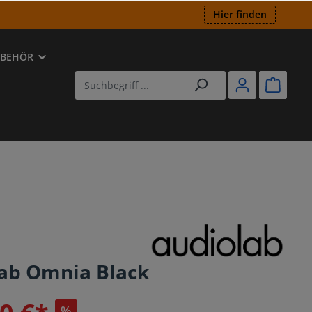
Hier finden
UBEHÖR
ED
utsprecher
-Player
ab Omnia Black
%