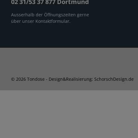
02 31/53 37 877 Dortmund
Ausserhalb der Öffnungszeiten gerne
über unser
Kontaktformular
.
© 2026 Tondose - Design&Realisierung: SchorschDesign.de