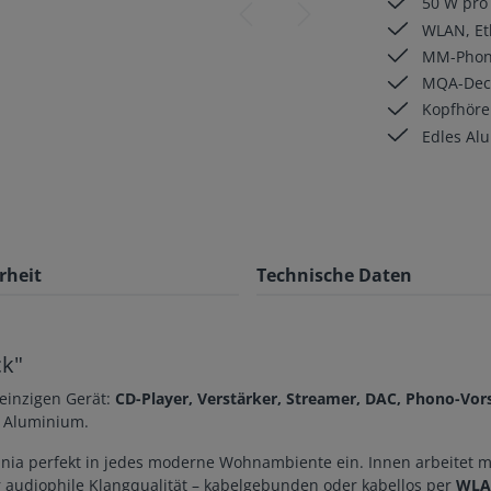
50 W pro K
WLAN, Eth
MM-Phono-
MQA-Deco
Kopfhörer
Edles Alu
rheit
Technische Daten
ck"
 einzigen Gerät:
CD-Player, Verstärker, Streamer, DAC, Phono-Vor
m Aluminium.
mnia perfekt in jedes moderne Wohnambiente ein. Innen arbeitet 
 audiophile Klangqualität – kabelgebunden oder kabellos per
WLAN