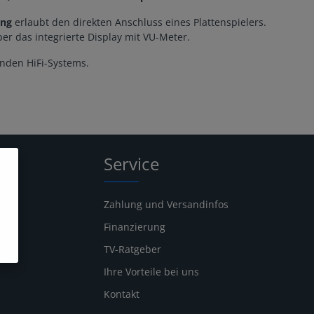
ang
erlaubt den direkten Anschluss eines Plattenspielers.
er das integrierte Display mit VU-Meter.
enden HiFi-Systems.
Service
Zahlung und Versandinfos
Finanzierung
TV-Ratgeber
Ihre Vorteile bei uns
Kontakt