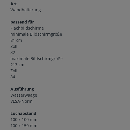
Art
Wandhalterung
passend für
Flachbildschirme
minimale Bildschirmgröße
81 cm
Zoll
32
maximale Bildschirmgröße
213 cm
Zoll
84
Ausführung
Wasserwaage
VESA-Norm
Lochabstand
100 x 100 mm
100 x 150 mm