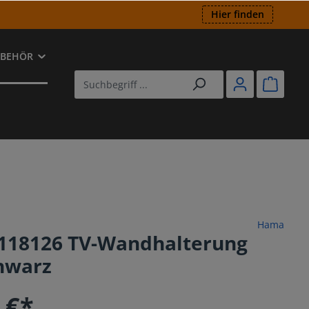
Hier finden
UBEHÖR
ED
utsprecher
-Player
Hama
118126 TV-Wandhalterung
hwarz
 €*