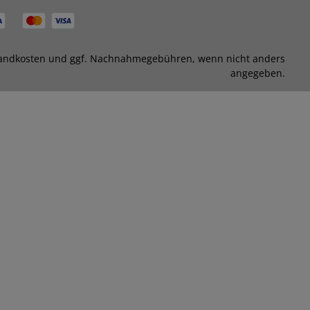
andkosten
und ggf. Nachnahmegebühren, wenn nicht anders
angegeben.