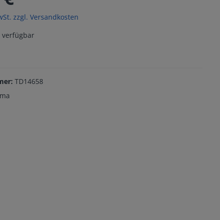
wSt. zzgl. Versandkosten
 verfügbar
mer:
TD14658
ama