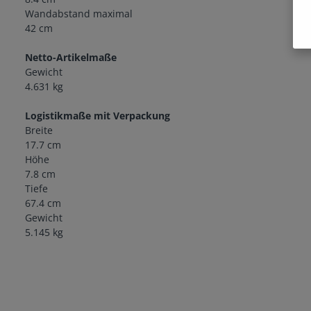
Wandabstand maximal
42 cm
Netto-Artikelmaße
Gewicht
4.631 kg
Logistikmaße mit Verpackung
Breite
17.7 cm
Höhe
7.8 cm
Tiefe
67.4 cm
Gewicht
5.145 kg