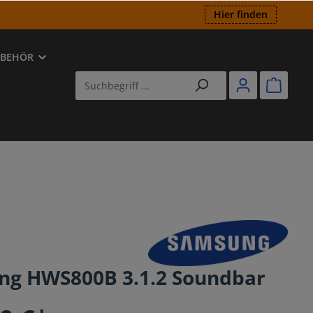
Hier finden
UBEHÖR
ED
utsprecher
-Player
ng HWS800B 3.1.2 Soundbar