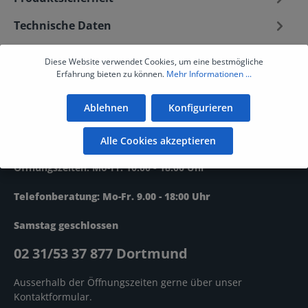
Technische Daten
Bewertungen
Diese Website verwendet Cookies, um eine bestmögliche
Erfahrung bieten zu können.
Mehr Informationen ...
Ablehnen
Konfigurieren
Service-Hotline
Alle Cookies akzeptieren
Öffnungszeiten: Mo-Fr. 10.00 - 18.00 Uhr
Telefonberatung: Mo-Fr. 9.00 - 18:00 Uhr
Samstag geschlossen
02 31/53 37 877 Dortmund
Ausserhalb der Öffnungszeiten gerne über unser
Kontaktformular
.