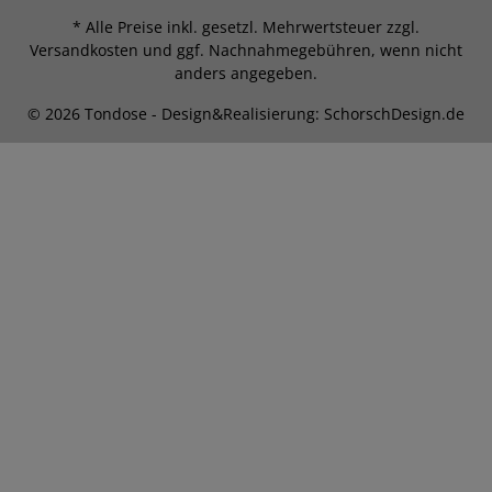
* Alle Preise inkl. gesetzl. Mehrwertsteuer zzgl.
Versandkosten
und ggf. Nachnahmegebühren, wenn nicht
anders angegeben.
© 2026 Tondose - Design&Realisierung: SchorschDesign.de