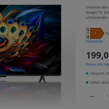
Entdecke den 
Google TV, Do
umfassender C
G
F
T
A
Datenblatt
199,0
Preise inkl. M
Versand: 29
Sofort verfü