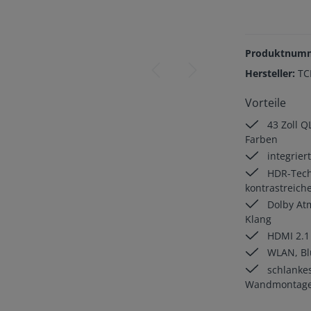
Produktnum
Hersteller:
TC
Vorteile
43 Zoll Q
Farben
integrier
HDR-Techn
kontrastreiche
Dolby At
Klang
HDMI 2.1 
WLAN, Blu
schlankes
Wandmontage