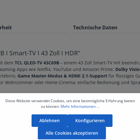
rheit
Technische Daten
I Smart-TV I 43 Zoll I HDR"
mit dem
TCL QLED-TV 43C69B
– einem 43 Zoll Smart-TV mit beeindr
reaming-Apps wie Netflix, YouTube und Amazon Prime;
Dolby Visi
rlebnis;
Game Master-Modus & HDMI 2.1-Support
für flüssiges 
 für Wohnzimmer oder Home-Cinema; einfache Bedienung und Sprac
Diese Website verwendet Cookies, um eine bestmögliche Erfahrung bieten
zu können.
Mehr Informationen ...
Ablehnen
Konfigurieren
Informationen
Alle Cookies akzeptieren